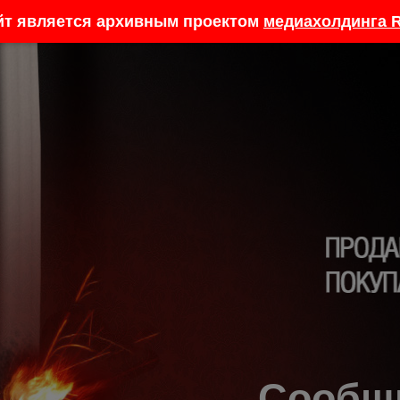
йт является архивным проектом
медиахолдинга R
Сообщ